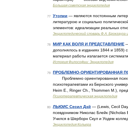
Большая советская энциклопедия
Утопии
— являются постоянным литер
77
литературою и социально политическо
элементов: идеализации реальных отн
Энциклопедический словарь Ф.А. Брокгауза 
МИР КАК ВОЛЯ И ПРЕДСТАВЛЕНИЕ
—
78
дополнялось в изданиях 1844 и 1859) 
материал работы излагается системати
История Философии: Энциклопедия
ПРОБЛЕМНО-ОРИЕНТИРОВАННАЯ ПС
79
Проблемно ориентированная психотер
психотерапевтами из Бернского универ
Heim E., Ringer Ch., Thommen M.), пр
Психотерапевтическая энциклопедия
ЛЬЮИС Сесил Дэй
— (Lewis, Cecil Day
80
псевдонимом Николас Блейк (Nicholas B
Учился в Шерборн Скул и Уодем колле
Энциклопедия Кольера