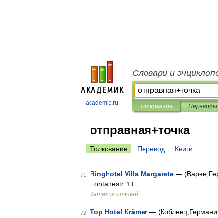
Словари и энциклоп
academic.ru
Толкования
Переводы
отправная+точка
Толкование
Перевод
Книги
Ringhotel Villa Margarete
— (Варен,Гер
71
Fontanestr. 11 …
Каталог отелей
Top Hotel Krämer
— (Кобленц,Германия)
72