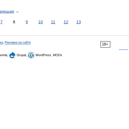
дующая
→
7
8
9
10
11
12
13
ка
,
Реклама на сайте
18+
omla,
Drupal,
WordPress, MODx.