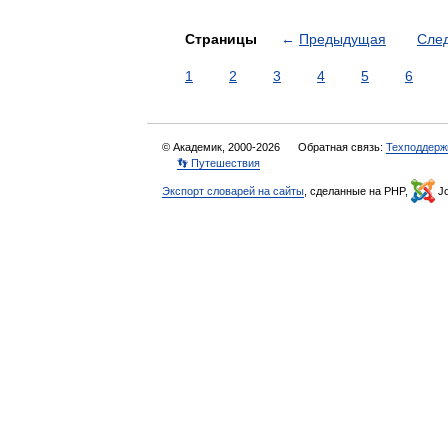
Страницы
←
Предыдущая
Сле
1
2
3
4
5
6
© Академик, 2000-2026
Обратная связь:
Техподдерж
👣 Путешествия
Экспорт словарей на сайты
, сделанные на PHP,
Jo