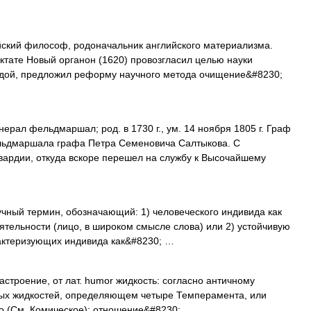
йский философ, родоначальник английского материализма.
актате Новый органон (1620) провозгласил целью науки
одой, предложил реформу научного метода очищение&#8230;
ерал фельдмаршал; род. в 1730 г., ум. 14 ноября 1805 г. Граф
льдмаршала графа Петра Семеновича Салтыкова. С
гвардии, откуда вскоре перешел на службу к Высочайшему
й термин, обозначающий: 1) человеческого индивида как
ятельности (лицо, в широком смысле слова) или 2) устойчивую
рактеризующих индивида как&#8230; …
строение, от лат. humor жидкость: согласно античному
ных жидкостей, определяющем четыре Темперамента, или
(См. Комическое); отношение&#8230; …