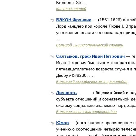
Krementz Str …
Каталог отелей
БЭКОН Фрэнсис
— (1561 1626) англи
73
Лорд канцлер при короле Якове I. В тр
увеличение власти человека над прир
…
Большой Энциклопедический словарь
Салтыков, граф Иван Петрович
— ген
74
Иван Петрович был сыном генерал фе
пятнадцатилетнего возраста служил в 
Двору и&#8230; …
Большая биографическая энциклопедия
Личность
— общежитейский и научны
75
субъекта отношений и сознательной де
систему социально значимых черт, ха
Большая советская энциклопедия
Юмор
— (англ. humour нравственное на
76
учению о соотношении четырёх телес
характера) особый вид комического 