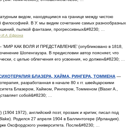
атурным видом, находящимся на границе между чистою
й философией. В У. мы видим сочетание самых разнообразных
ошений, пылкой фантазии, прогрессивных&#8230; …
и И.А. Ефрона
 ’МИР КАК ВОЛЯ И ПРЕДСТАВЛЕНИЕ’ (опубликовано в 1818,
сочинение Шопенгауэра. В предисловии автор поясняет, что
чески, с целью облегчения его усвоения, но должен&#8230; …
ИХОТЕРАПИЯ БЛАЗЕРА, ХАЙМА, РИНГЕРА, ТОММЕНА
—
апия, разработанная в начале 80 х гг. швейцарскими
ситета Блазером, Хаймом, Рингером, Томменом (Blaser A.,
едставляет собой&#8230; …
) (1904 1972), английский поэт, прозаик и критик; писал под
lake). Родился 27 апреля 1904 в Баллинтогере (Ирландия).
дже Оксфордского университета. После&#8230; …